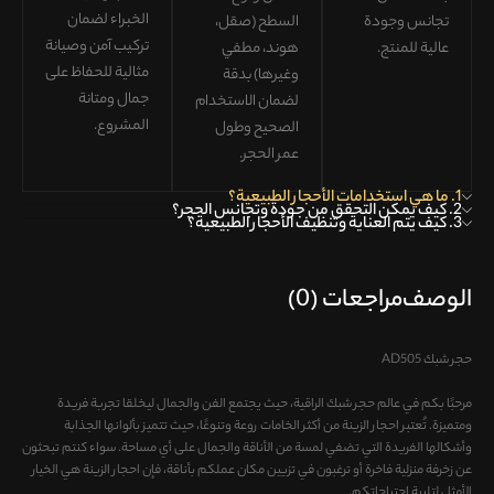
الخبراء لضمان
تجانس وجودة
السطح (صقل،
تركيب آمن وصيانة
عالية للمنتج
.
هوند، مطفي
مثالية
للحفاظ على
وغيرها) بدقة
جمال ومتانة
لضمان
الاستخدام
المشروع.
الصحيح وطول
عمر الحجر
.
1. ما هي استخدامات الأحجار الطبيعية؟
2. كيف يمكن التحقق من جودة وتجانس الحجر؟
3. كيف يتم العناية وتنظيف الأحجار الطبيعية؟
الوصف
مراجعات (0)
حجر شبك AD505
مرحبًا بكم في عالم حجر شبك الراقية، حيث يجتمع الفن والجمال ليخلقا تجربة فريدة
ومتميزة. تُعتبر احجار الزینة من أكثر الخامات روعة وتنوعًا، حيث تتميز بألوانها الجذابة
وأشكالها الفريدة التي تضفي لمسة من الأناقة والجمال على أي مساحة. سواء كنتم تبحثون
عن زخرفة منزلية فاخرة أو ترغبون في تزيين مكان عملكم بأناقة، فإن احجار الزینة هي الخيار
الأمثل لتلبية احتياجاتكم.