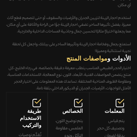
أي مكان.
استخدم احجار الزينة لتزيين الجدران والأرضيات والسقوف، أو حتى لتصميم قطع أثاث
مميزة. بفضل تأثيرها الساحر، تضفي احجار الزينة جوًا من الراحة والأناقة على أي مكان،
مما يجعلها اختيارًا مثاليًا لتحسين جمال وجاذبية المساحات الداخلية والخارجية.
استمتع بجمال وفخامة احجار الزينة وتأثيرها الساحر على بيئتك، واجعل كل لحظة
تجربة استثنائية ومميزة!
الأدوات و
مواصفات المنتج
اختيار الحجر الطبيعي المناسب يتطلب معرفة دقيقة بخصائصه. في رجاء الخليج، كل
منتج يتضمن
المواصفات الفنية، الأبعاد، اللون، نوع المعالجة، الاستخدامات المناسبة،
ومقاومة الظروف المناخية المختلفة
. تساعدك هذه المعلومات على
اختيار الحجر
الأمثل للواجهات، الأرضيات، الجدران أو الديكور الداخلي
بثقة تامة.
المعلمات
الخصائص
طريقة
الاستخدام
يتم قياس
يتم توضيح اللون،
والتركيب
وتصنيف كل حجر
الملمس، مقاومة
تُقدَّم توصيات
بدقة لضمان
التآكل ونوع