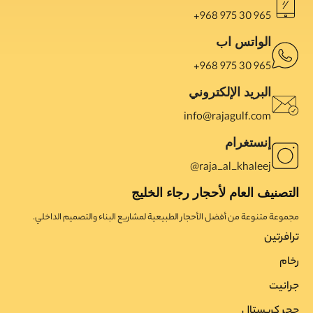
965 30 975 968+
الواتس اب
965 30 975 968+
البريد الإلكتروني
info@rajagulf.com
إنستغرام
raja_al_khaleej@
التصنيف العام لأحجار رجاء الخليج
مجموعة متنوعة من أفضل الأحجار الطبيعية لمشاريع البناء والتصميم الداخلي.
ترافرتین
رخام
جرانیت
حجر کریستال