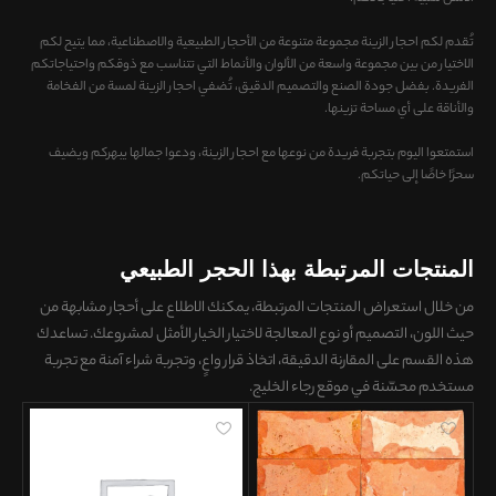
تُقدم لكم احجار الزینة مجموعة متنوعة من الأحجار الطبيعية والاصطناعية، مما يتيح لكم
الاختيار من بين مجموعة واسعة من الألوان والأنماط التي تتناسب مع ذوقكم واحتياجاتكم
الفريدة. بفضل جودة الصنع والتصميم الدقيق، تُضفي احجار الزینة لمسة من الفخامة
والأناقة على أي مساحة تزينها.
استمتعوا اليوم بتجربة فريدة من نوعها مع احجار الزینة، ودعوا جمالها يبهركم ويضيف
سحرًا خاصًا إلى حياتكم.
المنتجات المرتبطة بهذا الحجر الطبيعي
من خلال استعراض المنتجات المرتبطة، يمكنك الاطلاع على
أحجار مشابهة من
حيث اللون، التصميم أو نوع المعالجة
لاختيار الخيار الأمثل لمشروعك. تساعدك
هذه القسم على
المقارنة الدقيقة، اتخاذ قرار واعٍ، وتجربة شراء آمنة
مع تجربة
مستخدم محسّنة في موقع رجاء الخليج.