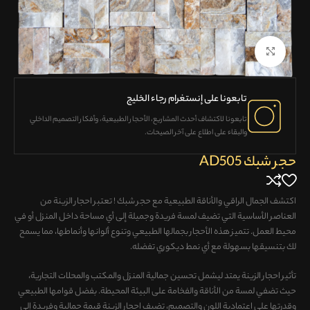
Click to enlarge
تابعونا على إنستغرام رجاء الخليج
تابعونا لاكتشاف
أحدث المشاريع، الأحجار الطبيعية، وأفكار التصميم الداخلي
والبقاء على اطلاع على آخر الصيحات.
حجر شبك AD505
اكتشف الجمال الراقي والأناقة الطبيعية مع حجر شبك ! تعتبر احجار الزينة من
العناصر الأساسية التي تضيف لمسة فريدة وجميلة إلى أي مساحة داخل المنزل أو في
محيط العمل. تتميز هذه الأحجار بجمالها الطبيعي وتنوع ألوانها وأنماطها، مما يسمح
لك بتنسيقها بسهولة مع أي نمط ديكوري تفضله.
تأثير احجار الزينة يمتد ليشمل تحسين جمالية المنزل والمكتب والمحلات التجارية،
حيث تضفي لمسة من الأناقة والفخامة على البيئة المحيطة. بفضل قوامها الطبيعي
وقدرتها على اعتمادية اللون والتصميم، تضيف احجار الزينة قيمة جمالية وفريدة إلى