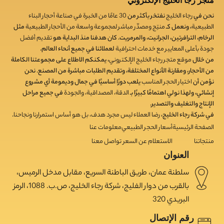
متجر رجا الخليج الإلكتروني
نحن في
رجاء الخليج
نفتخر بأكثر من
30
عامًا من الخبرة في صناعة أحجار البناء
الطبيعية
، ونعمل كـ
منتِج ومصدّر مباشر لمجموعة واسعة من الأحجار الطبيعية
مثل
الرخام، الترافرتين، الجرانيت، والمرمريت. كان هدفنا منذ البداية هو
تقديم أفضل
جودة بأعلى المعايير مع خدمات احترافية
لعملائنا في جميع أنحاء العالم.
من خلال
موقع متجر رجاء الخليج الإلكتروني
، يمكنكم الاطلاع على مجموعتنا الكاملة
من الأحجار، ومقارنة الأنواع المختلفة، وتقديم الطلبات مباشرة من المصنع. نحن
نؤمن أن
اختيار الحجر المناسب
يلعب دورًا أساسيًا في جمال وديمومة أي مشروع
إنشائي، ولهذا نولي اهتمامًا كبيرًا بـ
الدقة، المصداقية، والجودة
في جميع مراحل
الإنتاج والتغليف والتصدير.
في شركة رجاء الخليج،
رضا العملاء ليس مجرد هدف، بل هو أساس استمرارنا ونجاحنا
.
الصفحة الرئيسية
أسعار الحجر الطبيعي
معلومات عنا
منتجاتنا
الاستعلام عن السعر
تواصل معنا
العنوان
سلطنة عمان، طريق الباطنة السريع، مقابل مدخل الرميس،
بالقرب من دوار الفليج، شركة رجاء الخليج، ص.ب. 1088، الرمز
البريدي 320
رقم الإتصال