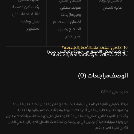
الخبراء لضمان
تجانس وجودة
السطح (صقل،
تركيب آمن وصيانة
عالية للمنتج
.
هوند، مطفي
مثالية
للحفاظ على
وغيرها) بدقة
جمال ومتانة
لضمان
الاستخدام
المشروع.
الصحيح وطول
عمر الحجر
.
1. ما هي استخدامات الأحجار الطبيعية؟
2. كيف يمكن التحقق من جودة وتجانس الحجر؟
3. كيف يتم العناية وتنظيف الأحجار الطبيعية؟
الوصف
مراجعات (0)
حجر طبيعي GD513
مرحبًا بكم في عالم حجر طبيعي الراقية، حيث يجتمع الفن والجمال ليخلقا تجربة فريدة
ومتميزة. تُعتبر احجار الزینة من أكثر الخامات روعة وتنوعًا، حيث تتميز بألوانها الجذابة
وأشكالها الفريدة التي تضفي لمسة من الأناقة والجمال على أي مساحة. سواء كنتم تبحثون
عن زخرفة منزلية فاخرة أو ترغبون في تزيين مكان عملكم بأناقة، فإن احجار الزینة هي الخيار
الأمثل لتلبية احتياجاتكم.