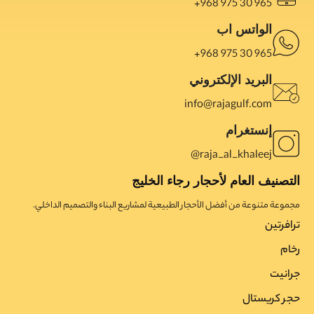
965 30 975 968+
الواتس اب
965 30 975 968+
البريد الإلكتروني
info@rajagulf.com
إنستغرام
raja_al_khaleej@
التصنيف العام لأحجار رجاء الخليج
مجموعة متنوعة من أفضل الأحجار الطبيعية لمشاريع البناء والتصميم الداخلي.
ترافرتین
رخام
جرانیت
حجر کریستال