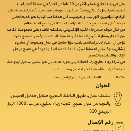
نحن في
رجاء الخليج
نفتخر بأكثر من
30
عامًا من الخبرة في صناعة أحجار البناء
الطبيعية
، ونعمل كـ
منتِج ومصدّر مباشر لمجموعة واسعة من الأحجار الطبيعية
مثل
الرخام، الترافرتين، الجرانيت، والمرمريت. كان هدفنا منذ البداية هو
تقديم أفضل
جودة بأعلى المعايير مع خدمات احترافية
لعملائنا في جميع أنحاء العالم.
من خلال
موقع متجر رجاء الخليج الإلكتروني
، يمكنكم الاطلاع على مجموعتنا الكاملة
من الأحجار، ومقارنة الأنواع المختلفة، وتقديم الطلبات مباشرة من المصنع. نحن
نؤمن أن
اختيار الحجر المناسب
يلعب دورًا أساسيًا في جمال وديمومة أي مشروع
إنشائي، ولهذا نولي اهتمامًا كبيرًا بـ
الدقة، المصداقية، والجودة
في جميع مراحل
الإنتاج والتغليف والتصدير.
في شركة رجاء الخليج،
رضا العملاء ليس مجرد هدف، بل هو أساس استمرارنا ونجاحنا
.
الصفحة الرئيسية
أسعار الحجر الطبيعي
معلومات عنا
منتجاتنا
الاستعلام عن السعر
تواصل معنا
العنوان
سلطنة عمان، طريق الباطنة السريع، مقابل مدخل الرميس،
بالقرب من دوار الفليج، شركة رجاء الخليج، ص.ب. 1088، الرمز
البريدي 320
رقم الإتصال