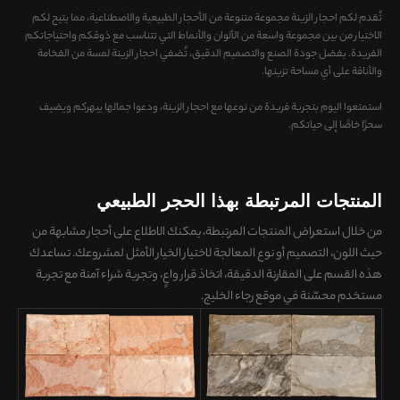
تُقدم لكم احجار الزینة مجموعة متنوعة من الأحجار الطبيعية والاصطناعية، مما يتيح لكم
الاختيار من بين مجموعة واسعة من الألوان والأنماط التي تتناسب مع ذوقكم واحتياجاتكم
الفريدة. بفضل جودة الصنع والتصميم الدقيق، تُضفي احجار الزینة لمسة من الفخامة
والأناقة على أي مساحة تزينها.
استمتعوا اليوم بتجربة فريدة من نوعها مع احجار الزینة، ودعوا جمالها يبهركم ويضيف
سحرًا خاصًا إلى حياتكم.
المنتجات المرتبطة بهذا الحجر الطبيعي
من خلال استعراض المنتجات المرتبطة، يمكنك الاطلاع على
أحجار مشابهة من
حيث اللون، التصميم أو نوع المعالجة
لاختيار الخيار الأمثل لمشروعك. تساعدك
هذه القسم على
المقارنة الدقيقة، اتخاذ قرار واعٍ، وتجربة شراء آمنة
مع تجربة
مستخدم محسّنة في موقع رجاء الخليج.