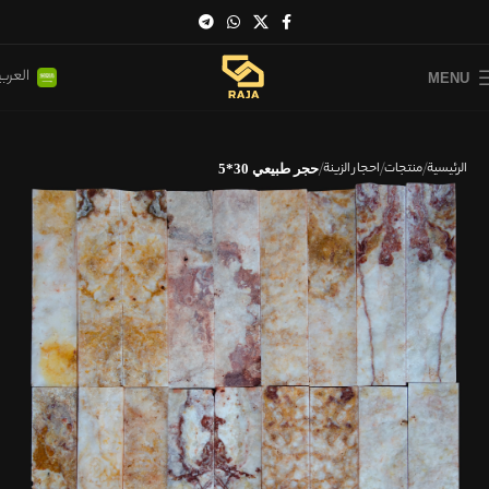
العربي
MENU
الرئيسية
منتجات
احجار الزینة
حجر طبيعي 30*5