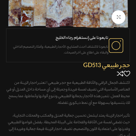
Click to enlarge
تابعونا على إنستغرام رجاء الخليج
تابعونا لاكتشاف
أحدث المشاريع، الأحجار الطبيعية، وأفكار التصميم الداخلي
والبقاء على اطلاع على آخر الصيحات.
حجر طبيعي GD513
اكتشف الجمال الراقي والأناقة الطبيعية مع حجر طبيعي ! تعتبر احجار الزينة من
العناصر الأساسية التي تضيف لمسة فريدة وجميلة إلى أي مساحة داخل المنزل أو في
محيط العمل. تتميز هذه الأحجار بجمالها الطبيعي وتنوع ألوانها وأنماطها، مما يسمح
لك بتنسيقها بسهولة مع أي نمط ديكوري تفضله.
تأثير احجار الزينة يمتد ليشمل تحسين جمالية المنزل والمكتب والمحلات التجارية،
حيث تضفي لمسة من الأناقة والفخامة على البيئة المحيطة. بفضل قوامها الطبيعي
وقدرتها على اعتمادية اللون والتصميم، تضيف احجار الزينة قيمة جمالية وفريدة إلى
أي مكان.