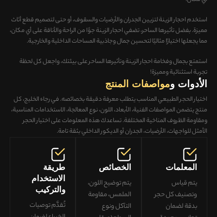
استخدم احجار الزينة لتزيين الجدران والأرضيات والسقوف، أو حتى لتصميم قطع أثاث
مميزة. بفضل تأثيرها الساحر، تضفي احجار الزينة جوًا من الراحة والأناقة على أي مكان،
مما يجعلها اختيارًا مثاليًا لتحسين جمال وجاذبية المساحات الداخلية والخارجية.
استمتع بجمال وفخامة احجار الزينة وتأثيرها الساحر على بيئتك، واجعل كل لحظة
تجربة استثنائية ومميزة!
الأدوات و
مواصفات المنتج
اختيار الحجر الطبيعي المناسب يتطلب معرفة دقيقة بخصائصه. في رجاء الخليج، كل
منتج يتضمن
المواصفات الفنية، الأبعاد، اللون، نوع المعالجة، الاستخدامات المناسبة،
ومقاومة الظروف المناخية المختلفة
. تساعدك هذه المعلومات على
اختيار الحجر
الأمثل للواجهات، الأرضيات، الجدران أو الديكور الداخلي
بثقة تامة.
المعلمات
الخصائص
طريقة
الاستخدام
يتم قياس
يتم توضيح اللون،
والتركيب
وتصنيف كل حجر
الملمس، مقاومة
تُقدَّم توصيات
بدقة لضمان
التآكل ونوع