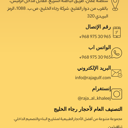
سلطنة عمان، طريق الباطنة السريع، مقابل مدخل الرميس،
بالقرب من دوار الفليج، شركة رجاء الخليج، ص.ب. 1088، الرمز
البريدي 320
رقم الإتصال
965 30 975 968+
الواتس اب
965 30 975 968+
البريد الإلكتروني
info@rajagulf.com
إنستغرام
raja_al_khaleej@
التصنيف العام لأحجار رجاء الخليج
مجموعة متنوعة من أفضل الأحجار الطبيعية لمشاريع البناء والتصميم الداخلي.
ترافرتین