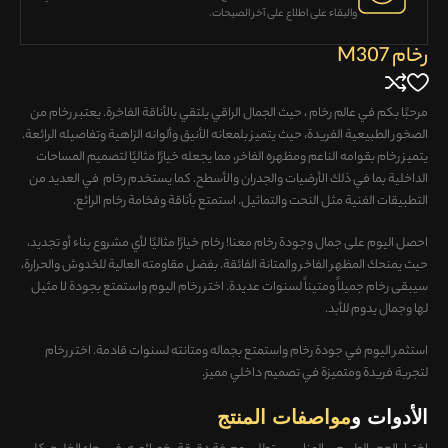
والبقاء على اطلاع على آخر الصيحات.
رخام M307
مرحبًا بكم في عالم رخام ، حيث الجمال الراقي يلتقي بالأناقة الفاخرة. يعتبر رخام من
الصخور الطبيعية الفريدة، حيث يتميز بلمعانه الأنيق وألوانه الزاهية وتفاصيله الرائعة.
يتميز رخام بقوامه الناعم ومظهره الفاخر، مما يجعله خيارًا مثاليًا لتصميم المساحات
الداخلية بما في ذلك الأرضيات والجدران والأسطح. كما يستخدم رخام في العديد من
التطبيقات الفنية مثل النحت والتماثيل. استمتع بأناقة وفخامة رخام الرائع.
احصل اليوم على جمال وجودة رخام معنا! رخام خيارًا مثاليًا لأي مشروع بناء أو تجديد،
حيث يمنحك المظهر الفاخر والمتانة الفائقة. بفضل مقاومته العالية للخدوش والحرارة،
سيبقى رخام جميلاً ومتيناً لسنوات عديدة. اختر رخام اليوم واستمتع بجودة لا مثيل
لها وجمال يدوم للأبد.
استثمر اليوم في جودة رخام واستمتع بجماله ومتانته لسنوات قادمة. اختر رخام
لتجربة فريدة ومتميزة في تصميم داخلي مميز.
الأدوات و
مواصفات المنتج