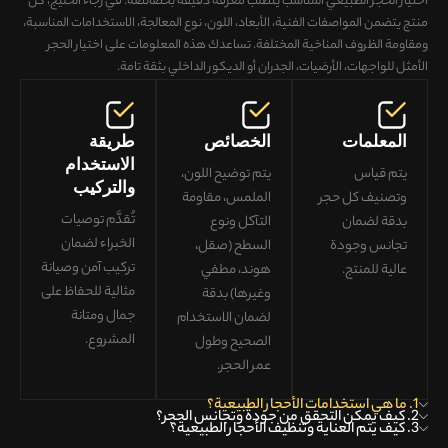
اختيار الحجر الطبيعي المناسب يتطلب معرفة دقيقة بخصائصه. في رجاء الخليج، كل
منتج يتضمن
المواصفات الفنية، الأبعاد، اللون، نوع المعالجة، الاستخدامات المناسبة،
ومقاومة الظروف المناخية المختلفة
. تساعدك هذه المعلومات على
اختيار الحجر
الأمثل للواجهات، الأرضيات، الجدران أو الديكور الداخلي
بثقة تامة.
المعلمات
الخصائص
طريقة
الاستخدام
يتم قياس
يتم توضيح اللون،
والتركيب
وتصنيف كل حجر
الملمس، مقاومة
تُقدَّم توصيات
بدقة لضمان
التآكل ونوع
الخبراء لضمان
تجانس وجودة
السطح (صقل،
تركيب آمن وصيانة
عالية للمنتج
.
هوند، مطفي
مثالية
للحفاظ على
وغيرها) بدقة
جمال ومتانة
لضمان
الاستخدام
المشروع.
الصحيح وطول
عمر الحجر
.
1. ما هي استخدامات الأحجار الطبيعية؟
2. كيف يمكن التحقق من جودة وتجانس الحجر؟
3. كيف يتم العناية وتنظيف الأحجار الطبيعية؟