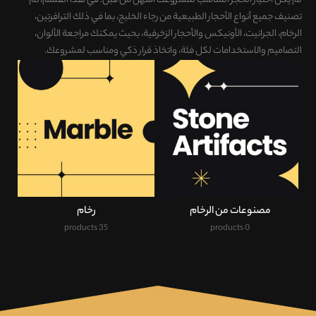
لم يكن اختيار الحجر المناسب لمشروعك أسهل من قبل. في هذا القسم، تم
تصنيف
جميع أنواع الأحجار الطبيعية من رجاء الخليج، بما في ذلك الترافرتين،
الرخام، الجرانيت، الأونيكس والأحجار الزخرفية
، بحيث يمكنك
مراجعة الألوان،
التصاميم والاستخدامات لكل فئة، واتخاذ قرار ذكي ومناسب لمشروعك
.
مصنوعات من الرخام
رخام
35 products
0 products