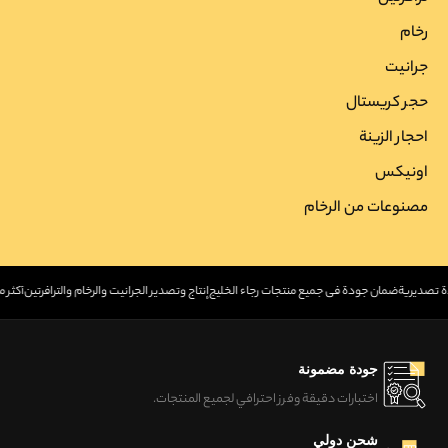
رخام
جرانیت
حجر کریستال
احجار الزینة
اونیکس
مصنوعات من الرخام
ودة تصديرية
ضمان جودة في جميع منتجات رجاء الخليج
إنتاج وتصدير الجرانيت والرخام والترافرتين
أكثر من 30 عامًا 
جودة مضمونة
اختبارات دقيقة وفرز احترافي لجميع المنتجات.
شحن دولي