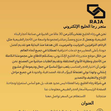
متجر رجا الخليج الإلكتروني
نحن في
رجاء الخليج
نفتخر بأكثر من
30
عامًا من الخبرة في صناعة أحجار البناء
الطبيعية
، ونعمل كـ
منتِج ومصدّر مباشر لمجموعة واسعة من الأحجار الطبيعية
مثل
الرخام، الترافرتين، الجرانيت، والمرمريت. كان هدفنا منذ البداية هو
تقديم أفضل
جودة بأعلى المعايير مع خدمات احترافية
لعملائنا في جميع أنحاء العالم.
من خلال
موقع متجر رجاء الخليج الإلكتروني
، يمكنكم الاطلاع على مجموعتنا الكاملة
من الأحجار، ومقارنة الأنواع المختلفة، وتقديم الطلبات مباشرة من المصنع. نحن
نؤمن أن
اختيار الحجر المناسب
يلعب دورًا أساسيًا في جمال وديمومة أي مشروع
إنشائي، ولهذا نولي اهتمامًا كبيرًا بـ
الدقة، المصداقية، والجودة
في جميع مراحل
الإنتاج والتغليف والتصدير.
في شركة رجاء الخليج،
رضا العملاء ليس مجرد هدف، بل هو أساس استمرارنا ونجاحنا
.
الصفحة الرئيسية
أسعار الحجر الطبيعي
معلومات عنا
منتجاتنا
الاستعلام عن السعر
تواصل معنا
العنوان