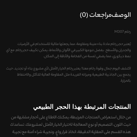
الوصف
مراجعات (0)
رخام M307
يُعتبر حجر رخام مادة بناء متينة ومقاومة، مما يجعلها مثالية للاستخدام في الأرضيات
والجدران والأسطح. بفضل تنوعها الكبير في الألوان والأنماط، يمكن تكييف حجر رخام مع أي
نمط ديكوري، مما يضفي لمسة من الفخامة والأناقة إلى المكان.
اكتشف اليوم جمال وقوة رخام معنا! يعتبر رخام الخيار الأمثل لأي مشروع بناء أو تجديد، حيث
يجمع بين الجاذبية الطبيعية وميزاته الفريدة مثل المقاومة العالية للتآكل والاحتفاظ
بالحرارة.
المنتجات المرتبطة بهذا الحجر الطبيعي
من خلال استعراض المنتجات المرتبطة، يمكنك الاطلاع على
أحجار مشابهة من
حيث اللون، التصميم أو نوع المعالجة
لاختيار الخيار الأمثل لمشروعك. تساعدك
هذه القسم على
المقارنة الدقيقة، اتخاذ قرار واعٍ، وتجربة شراء آمنة
مع تجربة