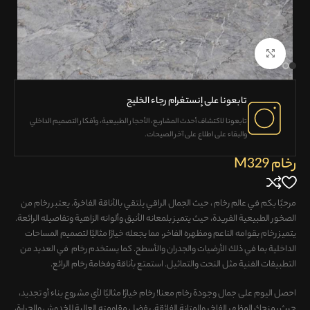
Click to enlarge
تابعونا على إنستغرام رجاء الخليج
تابعونا لاكتشاف
أحدث المشاريع، الأحجار الطبيعية، وأفكار التصميم الداخلي
والبقاء على اطلاع على آخر الصيحات.
رخام M329
مرحبًا بكم في عالم رخام ، حيث الجمال الراقي يلتقي بالأناقة الفاخرة. يعتبر رخام من
الصخور الطبيعية الفريدة، حيث يتميز بلمعانه الأنيق وألوانه الزاهية وتفاصيله الرائعة.
يتميز رخام بقوامه الناعم ومظهره الفاخر، مما يجعله خيارًا مثاليًا لتصميم المساحات
الداخلية بما في ذلك الأرضيات والجدران والأسطح. كما يستخدم رخام في العديد من
التطبيقات الفنية مثل النحت والتماثيل. استمتع بأناقة وفخامة رخام الرائع.
احصل اليوم على جمال وجودة رخام معنا! رخام خيارًا مثاليًا لأي مشروع بناء أو تجديد،
حيث يمنحك المظهر الفاخر والمتانة الفائقة. بفضل مقاومته العالية للخدوش والحرارة،