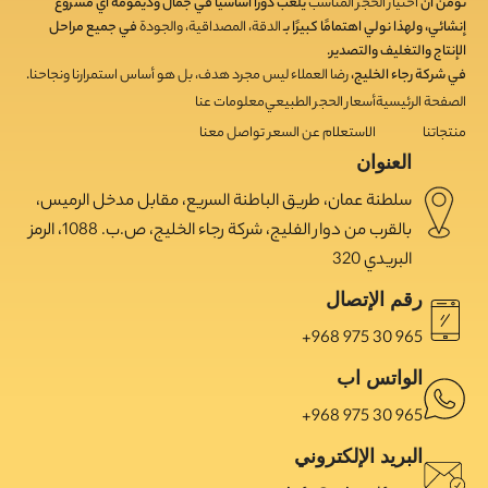
نؤمن أن
اختيار الحجر المناسب
يلعب دورًا أساسيًا في جمال وديمومة أي مشروع
إنشائي، ولهذا نولي اهتمامًا كبيرًا بـ
الدقة، المصداقية، والجودة
في جميع مراحل
الإنتاج والتغليف والتصدير.
في شركة رجاء الخليج،
رضا العملاء ليس مجرد هدف، بل هو أساس استمرارنا ونجاحنا
.
الصفحة الرئيسية
أسعار الحجر الطبيعي
معلومات عنا
منتجاتنا
الاستعلام عن السعر
تواصل معنا
العنوان
سلطنة عمان، طريق الباطنة السريع، مقابل مدخل الرميس،
بالقرب من دوار الفليج، شركة رجاء الخليج، ص.ب. 1088، الرمز
البريدي 320
رقم الإتصال
965 30 975 968+
الواتس اب
965 30 975 968+
البريد الإلكتروني