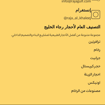
info@rajagulf.com
إنستغرام
raja_al_khaleej@
التصنيف العام لأحجار رجاء الخليج
مجموعة متنوعة من أفضل الأحجار الطبيعية لمشاريع البناء والتصميم الداخلي.
ترافرتین
رخام
جرانیت
حجر کریستال
احجار الزینة
اونیکس
مصنوعات من الرخام