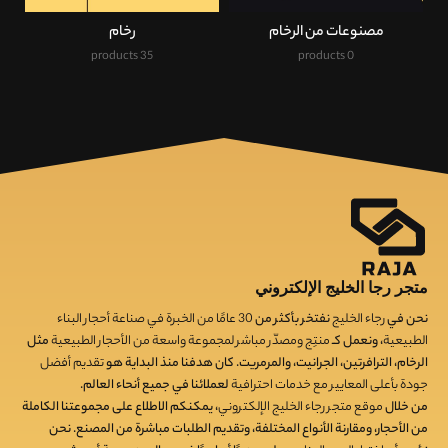
مصنوعات من الرخام
رخام
35 products
0 products
متجر رجا الخليج الإلكتروني
نحن في
رجاء الخليج
نفتخر بأكثر من
30
عامًا من الخبرة في صناعة أحجار البناء
الطبيعية
، ونعمل كـ
منتِج ومصدّر مباشر لمجموعة واسعة من الأحجار الطبيعية
مثل
الرخام، الترافرتين، الجرانيت، والمرمريت. كان هدفنا منذ البداية هو
تقديم أفضل
جودة بأعلى المعايير مع خدمات احترافية
لعملائنا في جميع أنحاء العالم.
من خلال
موقع متجر رجاء الخليج الإلكتروني
، يمكنكم الاطلاع على مجموعتنا الكاملة
من الأحجار، ومقارنة الأنواع المختلفة، وتقديم الطلبات مباشرة من المصنع. نحن