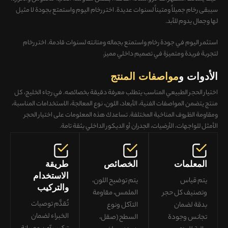
سيبقى رخام جميلاً ومتيناً لسنوات عديدة. اختر رخام اليوم واستمتع بجودة لا مثيل
لها وجمال يدوم للأبد.
استثمر اليوم في جودة رخام واستمتع بجماله ومتانته لسنوات قادمة. اختر رخام
لتجربة فريدة ومتميزة في تصميم داخلي مميز.
الأدوات و
مواصفات المنتج
اختيار الحجر الطبيعي المناسب يتطلب معرفة دقيقة بخصائصه. في رجاء الخليج، كل
منتج يتضمن
المواصفات الفنية، الأبعاد، اللون، نوع المعالجة، الاستخدامات المناسبة،
ومقاومة الظروف المناخية المختلفة
. تساعدك هذه المعلومات على
اختيار الحجر
الأمثل للواجهات، الأرضيات، الجدران أو الديكور الداخلي
بثقة تامة.
المعلمات
الخصائص
طريقة
الاستخدام
يتم قياس
يتم توضيح اللون،
والتركيب
وتصنيف كل حجر
الملمس، مقاومة
تُقدَّم توصيات
بدقة لضمان
التآكل ونوع
الخبراء لضمان
تجانس وجودة
السطح (صقل،