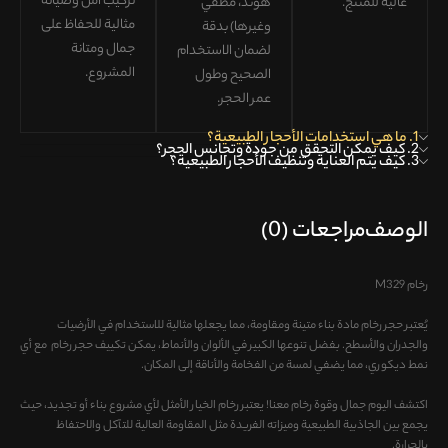
تركيب آمن وصيانة
عالية للمنتج
.
هوند، مطفي
مثالية
للحفاظ على
وغيرها) بدقة
جمال ومتانة
لضمان
الاستخدام
المشروع.
الصحيح وطول
عمر الحجر
.
1. ما هي استخدامات الأحجار الطبيعية؟
2. كيف يمكن التحقق من جودة وتجانس الحجر؟
3. كيف يتم العناية وتنظيف الأحجار الطبيعية؟
الوصف
مراجعات (0)
رخام M329
يُعتبر حجر رخام مادة بناء متينة ومقاومة، مما يجعلها مثالية للاستخدام في الأرضيات
والجدران والأسطح. بفضل تنوعها الكبير في الألوان والأنماط، يمكن تكييف حجر رخام مع أي
نمط ديكوري، مما يضفي لمسة من الفخامة والأناقة إلى المكان.
اكتشف اليوم جمال وقوة رخام معنا! يعتبر رخام الخيار الأمثل لأي مشروع بناء أو تجديد، حيث
يجمع بين الجاذبية الطبيعية وميزاته الفريدة مثل المقاومة العالية للتآكل والاحتفاظ
بالحرارة.