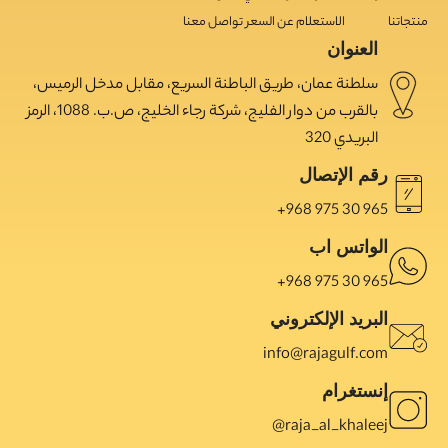
منتجاتنا
الاستعلام عن السعر
تواصل معنا
العنوان
سلطنة عمان، طريق الباطنة السريع، مقابل مدخل الرميس،
بالقرب من دوار الفليج، شركة رجاء الخليج، ص.ب. 1088، الرمز
البريدي 320
رقم الإتصال
965 30 975 968+
الواتس اب
965 30 975 968+
البريد الإلكتروني
info@rajagulf.com
إنستغرام
raja_al_khaleej@