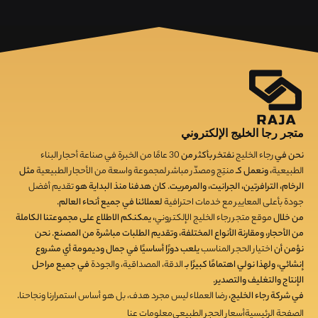
متجر رجا الخليج الإلكتروني
نحن في
رجاء الخليج
نفتخر بأكثر من
30
عامًا من الخبرة في صناعة أحجار البناء
الطبيعية
، ونعمل كـ
منتِج ومصدّر مباشر لمجموعة واسعة من الأحجار الطبيعية
مثل
الرخام، الترافرتين، الجرانيت، والمرمريت. كان هدفنا منذ البداية هو
تقديم أفضل
جودة بأعلى المعايير مع خدمات احترافية
لعملائنا في جميع أنحاء العالم.
من خلال
موقع متجر رجاء الخليج الإلكتروني
، يمكنكم الاطلاع على مجموعتنا الكاملة
من الأحجار، ومقارنة الأنواع المختلفة، وتقديم الطلبات مباشرة من المصنع. نحن
نؤمن أن
اختيار الحجر المناسب
يلعب دورًا أساسيًا في جمال وديمومة أي مشروع
إنشائي، ولهذا نولي اهتمامًا كبيرًا بـ
الدقة، المصداقية، والجودة
في جميع مراحل
الإنتاج والتغليف والتصدير.
في شركة رجاء الخليج،
رضا العملاء ليس مجرد هدف، بل هو أساس استمرارنا ونجاحنا
.
الصفحة الرئيسية
أسعار الحجر الطبيعي
معلومات عنا