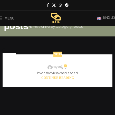
ENGLI
MENU
posts
Archive by Category "posts"
Home
POSTS
01
post5
JAN
0
c1sys
hvdhshdvksakasdlasdad
CONTINUE READING