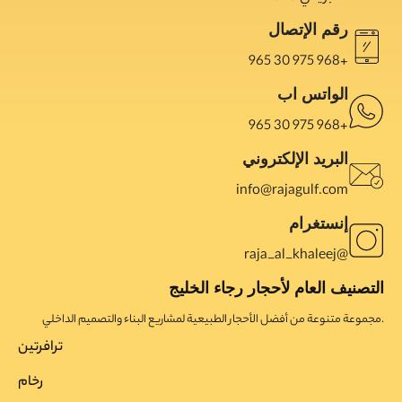
رقم الإتصال
965 30 975 968+
الواتس اب
965 30 975 968+
البريد الإلكتروني
info@rajagulf.com
إنستغرام
raja_al_khaleej@
التصنيف العام لأحجار رجاء الخليج
مجموعة متنوعة من أفضل الأحجار الطبيعية لمشاريع البناء والتصميم الداخلي.
ترافرتین
رخام