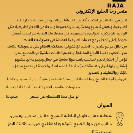
متجر رجا الخليج الإلكتروني
نحن في
رجاء الخليج
نفتخر بأكثر من
30
عامًا من الخبرة في صناعة أحجار البناء
الطبيعية
، ونعمل كـ
منتِج ومصدّر مباشر لمجموعة واسعة من الأحجار الطبيعية
مثل
الرخام، الترافرتين، الجرانيت، والمرمريت. كان هدفنا منذ البداية هو
تقديم أفضل
لعملائنا في جميع أنحاء العالم.
جودة بأعلى المعايير مع خدمات احترافية
من خلال
موقع متجر رجاء الخليج الإلكتروني
، يمكنكم الاطلاع على مجموعتنا الكاملة
من الأحجار، ومقارنة الأنواع المختلفة، وتقديم الطلبات مباشرة من المصنع. نحن
نؤمن أن
اختيار الحجر المناسب
يلعب دورًا أساسيًا في جمال وديمومة أي مشروع
إنشائي، ولهذا نولي اهتمامًا كبيرًا بـ
الدقة، المصداقية، والجودة
في جميع مراحل
الإنتاج والتغليف والتصدير.
.
في شركة رجاء الخليج،
رضا العملاء ليس مجرد هدف، بل هو أساس استمرارنا ونجاحنا
معلومات عنا
أسعار الحجر الطبيعي
الصفحة الرئيسية
تواصل معنا
الاستعلام عن السعر
منتجاتنا
العنوان
سلطنة عمان، طريق الباطنة السريع، مقابل مدخل الرميس،
بالقرب من دوار الفليج، شركة رجاء الخليج، ص.ب. 1088، الرمز
البريدي 320