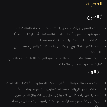
الحجرية
أ) الصين
الوصف
:
الصين من أكبر مصدري المشغولات الحجرية عالميًا، تقدم
مجموعة واسعة من الأحجار الطبيعية المصنعة بأسعار تنافسية جدًا
.
المنتجات
:
بلاط رخام، ترافرتين، غرانيت، فسيفساء
.
الأسعار التقريبية
:
تتراوح بين 15 إلى 40 دولارًا للمتر المربع حسب النوع
والجودة
.
الميزات
:
أسعار منخفضة نسبيًا بسبب وفرة الموارد والتقنيات الحديثة، مع
تفاوت في جودة بعض المنتجات
.
ب) الهند
الوصف
:
معروفة بحرفية عالية في النحت والصقل خاصة للرّخام والجرانيت
.
المنتجات
:
رخام عالي الجودة، جرانيت ملون، ونقوش يدوية مميزة
.
الأسعار التقريبية
:
تبدأ من 20 دولارًا وتصل إلى 50 دولارًا للمتر المربع
.
الميزات
:
جودة تصنيع ممتازة، تصميمات فنية، وتكاليف شحن مرتفعة