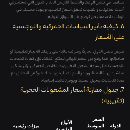
يساهم في تقليل الوقت والتكلفة اللازمين للإنتاج. الدول التي تستثمر في
أحدث الماكينات والتقنيات تحقق أسعارًا تنافسية وجودة محسنة في
الوقت ذاته، مما يعزز فرصها في الأسواق الدولية.
6. كيفية تأثير السياسات الجمركية واللوجستية
على الأسعار
تفرض بعض الدول جماركًا وضرائب عالية على واردات الأحجار الطبيعية أو
صادراتها، مما يرفع من السعر النهائي للمنتج. كذلك، فإن كفاءة الخدمات
اللوجستية مثل سرعة الشحن، التخزين، والتخليص الجمركي تؤثر بشكل
مباشر على تكاليف التوريد والبيع. اختيار مورد يملك خبرة في التعامل مع
هذه التحديات يسهل العملية ويوفر تكاليف إضافية.
7. جدول مقارنة أسعار المشغولات الحجرية
(تقريبية)
السعر
الأنواع
الدولة
المتوسط
ميزات رئيسية
الرئيسية