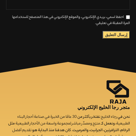
احفظ اسمي، بريدي الإلكتروني، والموقع الإلكتروني في هذا المتصفح لاستخدامها
المرة المقبلة في تعليقي.
متجر رجا الخليج الإلكتروني
نحن في
رجاء الخليج
نفتخر بأكثر من
30
عامًا من الخبرة في صناعة أحجار البناء
الطبيعية
، ونعمل كـ
منتِج ومصدّر مباشر لمجموعة واسعة من الأحجار الطبيعية
مثل
الرخام، الترافرتين، الجرانيت، والمرمريت. كان هدفنا منذ البداية هو
تقديم أفضل