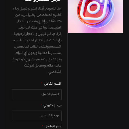
املأ النموذج أدناه ليقوم فريق رجاء
الخليج المتخصص، بخبرة تزيد عن
٣٠ عامًا في إنتاج وتصدير الأحجار
الطبيعية، بما في ذلك الجرانيت،
الرخام، الترافرتين والأحجار الزخرفية،
بإرشادك في
اختيار الحجر المناسب،
التصميم وتنفيذ الطلب المخصص
.
استشارتنا مجانية وبدون أي التزام،
وتهدف إلى تقديم
مشروع ذو جودة
عالية، دائم ومطابق لذوقك
الشخصي
.
الاسم الكامل
*
بريد إلكتروني
*
رقم التواصل
*