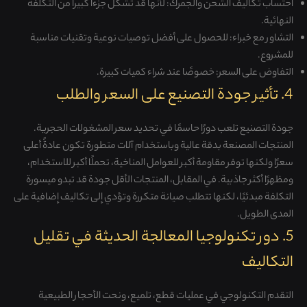
احتساب تكاليف الشحن والجمرك
:
لأنها قد تشكل جزءاً كبيراً من التكلفة
النهائية
.
التشاور مع خبراء
:
للحصول على أفضل توصيات نوعية وتقنيات مناسبة
للمشروع
.
التفاوض على السعر
:
خصوصًا عند شراء كميات كبيرة
.
4. تأثير جودة التصنيع على السعر والطلب
جودة التصنيع تلعب دورًا حاسمًا في تحديد سعر المشغولات الحجرية.
المنتجات المصنعة بدقة عالية وباستخدام آلات متطورة تكون عادةً أعلى
سعرًا ولكنها توفر مقاومة أكبر للعوامل المناخية، تحملًا أكبر للاستخدام،
ومظهرًا أكثر جاذبية. في المقابل، المنتجات الأقل جودة قد تبدو ميسورة
التكلفة مبدئيًا، لكنها تتطلب صيانة متكررة وتؤدي إلى تكاليف إضافية على
المدى الطويل.
5. دور تكنولوجيا المعالجة الحديثة في تقليل
التكاليف
التقدم التكنولوجي في عمليات قطع، تلميع، ونحت الأحجار الطبيعية