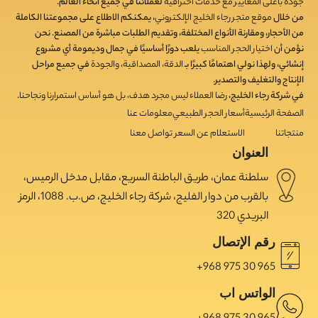
جودة بأعلى المعايير مع خدمات احترافية
لعملائنا في جميع أنحاء العالم.
من خلال
موقع متجر رجاء الخليج الإلكتروني
، يمكنكم الاطلاع على مجموعتنا الكاملة
من الأحجار، ومقارنة الأنواع المختلفة، وتقديم الطلبات مباشرة من المصنع. نحن
نؤمن أن
اختيار الحجر المناسب
يلعب دورًا أساسيًا في جمال وديمومة أي مشروع
إنشائي، ولهذا نولي اهتمامًا كبيرًا بـ
الدقة، المصداقية، والجودة
في جميع مراحل
الإنتاج والتغليف والتصدير.
في شركة رجاء الخليج،
رضا العملاء ليس مجرد هدف، بل هو أساس استمرارنا ونجاحنا
.
الصفحة الرئيسية
أسعار الحجر الطبيعي
معلومات عنا
منتجاتنا
الاستعلام عن السعر
تواصل معنا
العنوان
سلطنة عمان، طريق الباطنة السريع، مقابل مدخل الرميس،
بالقرب من دوار الفليج، شركة رجاء الخليج، ص.ب. 1088، الرمز
البريدي 320
رقم الإتصال
965 30 975 968+
الواتس اب