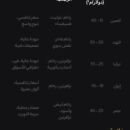
(دولار/م²)
رخام، غرانيت،
سعر تنافسي،
الصين
15 – 40
فسيفساء
تنوع واسع
رخام فاخر،
جودة عالية،
الهند
20 – 50
نقش يدوي
تصميمات فنية
ترافرتين، رخام،
جودة عالية، قرب
تركيا
25 – 55
أحجار ديكورية
جغرافي للأسواق
أسعار تنافسية،
إيران
18 – 45
ترافرتين، رخام
ألوان مميزة
رخام أبيض
مصادر محلية،
مصر
20 – 40
وأسود،
سرعة التوريد
ترافرتين