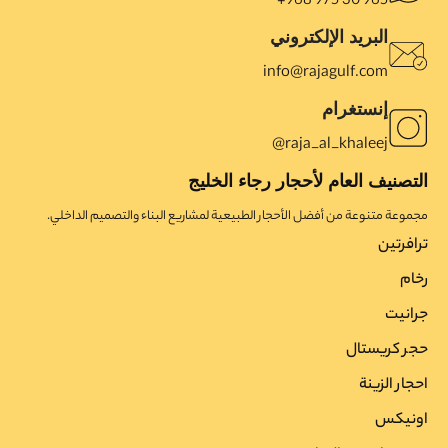
965 30 975 968+
البريد الإلكتروني
info@rajagulf.com
إنستغرام
raja_al_khaleej@
التصنيف العام لأحجار رجاء الخليج
مجموعة متنوعة من أفضل الأحجار الطبيعية لمشاريع البناء والتصميم الداخلي.
ترافرتین
رخام
جرانیت
حجر کریستال
احجار الزینة
اونیکس