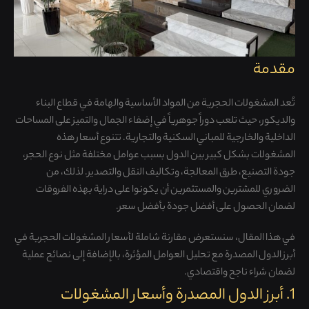
مقدمة
تُعد المشغولات الحجرية من المواد الأساسية والهامة في قطاع البناء
والديكور، حيث تلعب دوراً جوهرياً في إضفاء الجمال والتميز على المساحات
الداخلية والخارجية للمباني السكنية والتجارية. تتنوع أسعار هذه
المشغولات بشكل كبير بين الدول بسبب عوامل مختلفة مثل نوع الحجر،
جودة التصنيع، طرق المعالجة، وتكاليف النقل والتصدير. لذلك، من
الضروري للمشترين والمستثمرين أن يكونوا على دراية بهذه الفروقات
لضمان الحصول على أفضل جودة بأفضل سعر.
في هذا المقال، سنستعرض مقارنة شاملة لأسعار المشغولات الحجرية في
أبرز الدول المصدرة مع تحليل العوامل المؤثرة، بالإضافة إلى نصائح عملية
لضمان شراء ناجح واقتصادي.
1. أبرز الدول المصدرة وأسعار المشغولات