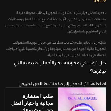
خاتمة
تحديد أفضل خيار لشراء المشغولات الحجرية يتطلب معرفة دقيقة
بفروقات الأسعار بين الدول، تأثير جودة التصنيع، تكلفة النقل، ومتطلبات
المشروع. الاستثمار في منتج عالي الجودة مع دراسة متعمقة للسوق يضمن
نجاح المشاريع واستمراريتها.
شركة
رجاء الخليج
تقدم خدمات متكاملة في مجال توريد المشغولات
الحجرية عالية الجودة من مصادر موثوقة وبأسعار تنافسية تلبي احتياجات
العملاء في مختلف الدول العربية والعالمية.
هل ترغب في معرفة أسعار الأحجار الطبيعية التي
نوفرها؟
اضغط هنا الآن للدخول إلى صفحة أسعار الحجر الطبيعي!
طلب استشارة
مجانية واختيار أفضل
حجر لمشروعك