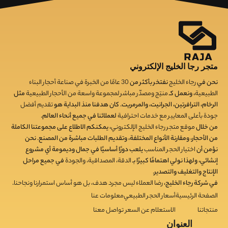
متجر رجا الخليج الإلكتروني
نحن في
رجاء الخليج
نفتخر بأكثر من
30
عامًا من الخبرة في صناعة أحجار البناء
الطبيعية
، ونعمل كـ
منتِج ومصدّر مباشر لمجموعة واسعة من الأحجار الطبيعية
مثل
الرخام، الترافرتين، الجرانيت، والمرمريت. كان هدفنا منذ البداية هو
تقديم أفضل
جودة بأعلى المعايير مع خدمات احترافية
لعملائنا في جميع أنحاء العالم.
من خلال
موقع متجر رجاء الخليج الإلكتروني
، يمكنكم الاطلاع على مجموعتنا الكاملة
من الأحجار، ومقارنة الأنواع المختلفة، وتقديم الطلبات مباشرة من المصنع. نحن
نؤمن أن
اختيار الحجر المناسب
يلعب دورًا أساسيًا في جمال وديمومة أي مشروع
إنشائي، ولهذا نولي اهتمامًا كبيرًا بـ
الدقة، المصداقية، والجودة
في جميع مراحل
الإنتاج والتغليف والتصدير.
في شركة رجاء الخليج،
رضا العملاء ليس مجرد هدف، بل هو أساس استمرارنا ونجاحنا
.
الصفحة الرئيسية
أسعار الحجر الطبيعي
معلومات عنا
منتجاتنا
الاستعلام عن السعر
تواصل معنا
العنوان