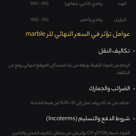
الهند
رمادي (كاتني، بنغالور)
100 – 300
البرازيل
رمادي وأخضر
150 – 400
عوامل تؤثر في السعر النهائي للر marble
تكاليف النقل
الرخام من المواد الثقيلة، ونقله من بلد المنشأ إلى الموقع النهائي يرفع من
التكلفة.
الضرائب والجمارك
تختلف من بلد لآخر وقد تصل إلى 10–30% من قيمة الشحنة.
شروط الدفع والتسليم (Incoterms)
الشراء بأسعار FOB أو CIF يؤثر على من يتحمّل تكاليف الشحن والتأمين.