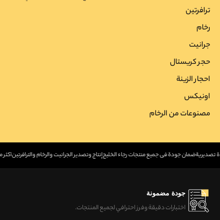
ترافرتین
رخام
جرانیت
حجر کریستال
احجار الزینة
اونیکس
مصنوعات من الرخام
ودة تصديرية
ضمان جودة في جميع منتجات رجاء الخليج
إنتاج وتصدير الجرانيت والرخام والترافرتين
أكثر من 30 عامًا 
جودة مضمونة
اختبارات دقيقة وفرز احترافي لجميع المنتجات.