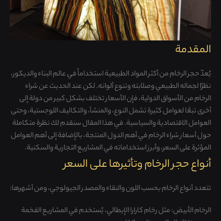
المقدمة
يُعدّ حجر الرخام من أكثر المواد الطبيعية استخداماً في عالم البناء والديكور،
نظرًا لجماله الطبيعي وصلابته وتنوع ألوانه. لكن عند الحديث عن شراء
الرخام من الأسواق الدولية، فإن الأسعار تختلف بشكل كبير من دولة إلى
أخرى تبعًا لعوامل كثيرة تشمل النوع، والمنشأ، والتكاليف اللوجستية، وحتى
العوامل الاقتصادية والسياسية. في هذا المقال سنقدم لك نظرة متكاملة
حول أسعار شراء الرخام في أهم الدول المنتجة، بالإضافة إلى أهم العوامل
المؤثرة على السعر، وأبرز استخداماته في المشاريع التجارية والسكنية.
أنواع حجر الرخام وتأثيرها على السعر
تتعدد أنواع الرخام بحسب اللون والنقاء والمصدر الجيولوجي، ومن أشهرها:
الرخام الأبيض: مثل رخام كارارا الإيطالي، يُستخدم في المشاريع الفخمة