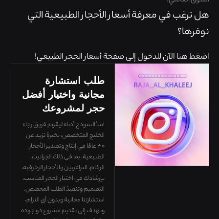
السوق العالمي.
هل ترغب في معرفة أسعار الأحجار الطبيعية التي
نوفرها؟
اضغط هنا الآن للدخول إلى صفحة أسعار الحجر الطبيعي!
طلب استشارة
مجانية واختيار أفضل
حجر لمشروعك
املأ النموذج أدناه ليقوم فريق رجاء
الخليج المتخصص، بخبرة تزيد عن
٣٠ عامًا في إنتاج وتصدير الأحجار
الطبيعية، بما في ذلك الجرانيت،
الرخام، الترافرتين والأحجار الزخرفية،
بإرشادك في
اختيار الحجر المناسب،
التصميم وتنفيذ الطلب المخصص
.
استشارتنا مجانية وبدون أي التزام،
وتهدف إلى تقديم
مشروع ذو جودة