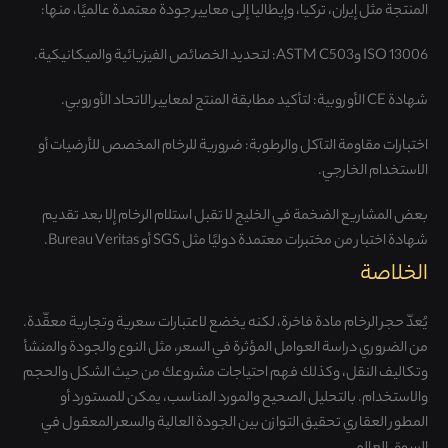
المنتجة مثل إيران، تركيا، وإيطاليا إلى معايير جودة معتمدة عالميًا، منها:
ISO 13006 وASTM C503: لتحديد الخصائص الفيزيائية والميكانيكية.
شهادة CE الأوروبية: لتأكيد مطابقة المنتج لمعايير الاتحاد الأوروبي.
اختبارات مقاومة التآكل والرطوبة: ضرورية للرخام المخصص للأرضيات أو
الاستخدام الخارجي.
بعض المشاريع الضخمة في الخليج لا تقبل استلام الرخام إلا بعد تقديم
شهادة اختبار من مختبرات معتمدة دوليًا مثل SGS أو Bureau Veritas.
الخلاصة
يُعدّ حجر الرخام مادة فاخرة، لكنه يخضع لاعتبارات سعرية وتجارية معقّدة.
من الضروري دراسة العوامل المؤثرة في السعر، مثل النوع والجودة والمنشأ
وتكاليف النقل، وكذلك فهم احتياجات مشروعك من حيث الشكل والحجم
والاستخدام. بالتحليل الصحيح والمورد المناسب، يمكن للمستورد أو
المطور العقاري تحقيق التوازن بين الجودة العالية والسعر المعقول في