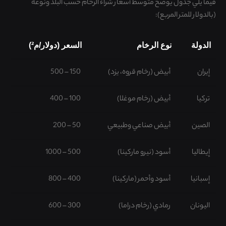
فيما يلي جدول يوضّح متوسط أسعار شراء الرخام حسب البلد ونوعه
(بالدولار للمتر المربع):
الدولة
نوع الرخام
السعر (دولار/م²)
إيران
أبيض (رخام قروه، يزد)
150 – 500
تركيا
أبيض (رخام موغلا)
100 – 400
الصين
أبيض صناعي وطبيعي
50 – 200
إيطاليا
أسود (نيرو ماركينا)
500 – 1000
إسبانيا
أسود وأحمر (ماركينا)
400 – 800
اليونان
رمادي (رخام دراما)
300 – 600