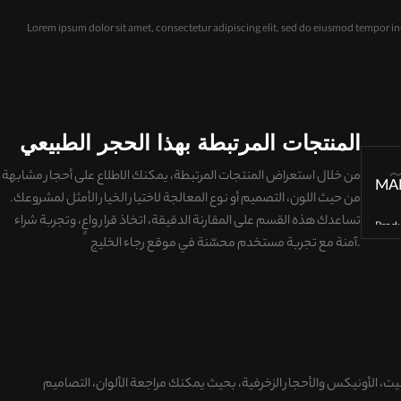
Lorem ipsum dolor sit amet, consectetur adipiscing elit, sed do eiusmod tempor in
المنتجات المرتبطة بهذا الحجر الطبيعي
من خلال استعراض المنتجات المرتبطة، يمكنك الاطلاع على
أحجار مشابهة
MA
من حيث اللون، التصميم أو نوع المعالجة
لاختيار الخيار الأمثل لمشروعك.
تساعدك هذه القسم على
المقارنة الدقيقة، اتخاذ قرار واعٍ، وتجربة شراء
Prod
مع تجربة مستخدم محسّنة في موقع رجاء الخليج.
آمنة
R
انيت، الأونيكس والأحجار الزخرفية
، بحيث يمكنك
مراجعة الألوان، التصاميم