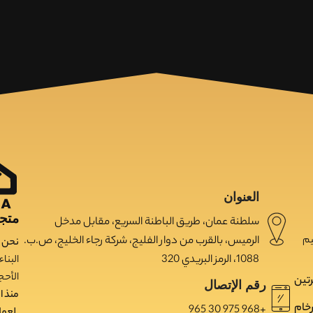
العنوان
متجر
سلطنة عمان، طريق الباطنة السريع، مقابل مدخل
الرميس، بالقرب من دوار الفليج، شركة رجاء الخليج، ص.ب.
يم
نحن 
1088، الرمز البريدي 320
البنا
الأحج
رتین
رقم الإتصال
منذ ا
خام
965 30 975 968+