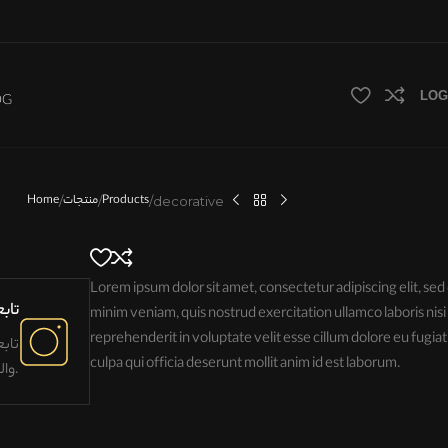
LOG
OG
Products
منتجات
Home
decorative
Lorem ipsum dolor sit amet, consectetur adipiscing elit, se
تاب
minim veniam, quis nostrud exercitation ullamco laboris nisi
reprehenderit in voluptate velit esse cillum dolore eu fugiat
تاب
culpa qui officia deserunt mollit anim id est laborum.
والبقاء على اطلاع على آخر الصيحات.