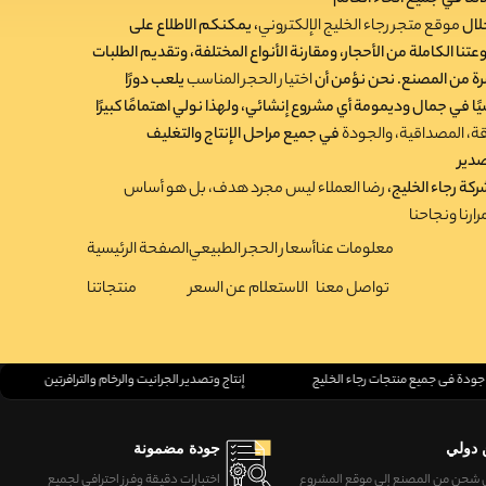
لال
موقع متجر رجاء الخليج الإلكتروني
، يمكنكم الاطلاع على
تنا الكاملة من الأحجار، ومقارنة الأنواع المختلفة، وتقديم الطلبات
ة من المصنع. نحن نؤمن أن
اختيار الحجر المناسب
يلعب دورًا
ًا في جمال وديمومة أي مشروع إنشائي، ولهذا نولي اهتمامًا كبيرًا
قة، المصداقية، والجودة
في جميع مراحل الإنتاج والتغليف
كة رجاء الخليج،
رضا العملاء ليس مجرد هدف، بل هو أساس
ارنا ونجاحنا
معلومات عنا
أسعار الحجر الطبيعي
الصفحة الرئيسية
تواصل معنا
الاستعلام عن السعر
منتجاتنا
 جودة في جميع منتجات رجاء الخليج
إنتاج وتصدير الجرانيت والرخام والترافرتين
دولي
جودة مضمونة
 شحن من المصنع إلى موقع المشروع
اختبارات دقيقة وفرز احترافي لجميع