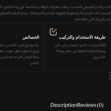
اختيار الحجر الطبيعي المناسب يتطلب معرفة دقيقة بخصائصه. في رجاء الخليج، 
الاستخدامات المناسبة، ومقاومة الظروف المناخية المختلفة
. تساعدك هذه المعلو
بثقة تامة.
الديكور الداخلي
طريقة الاستخدام والتركيب
الخصائص
تُقدَّم توصيات الخبراء لضمان
تركيب آمن
يتم توضيح اللون، الملمس، مقا
وصيانة مثالية
للحفاظ على جمال ومتانة
ونوع السطح (صقل، هوند، مطف
المشروع.
بدقة لضمان
الاستخدام الصحي
.
الحجر
Description
Reviews (0)