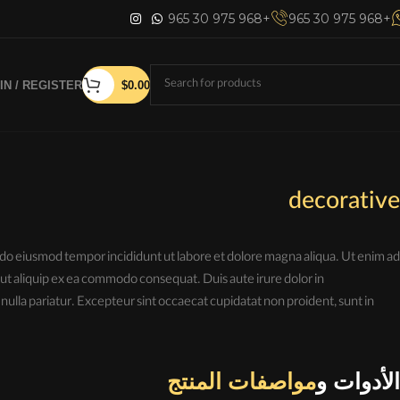
965 30 975 968+
965 30 975 968+
IN / REGISTER
$
0.00
decorative
d do eiusmod tempor incididunt ut labore et dolore magna aliqua. Ut enim ad
 ut aliquip ex ea commodo consequat. Duis aute irure dolor in
 nulla pariatur. Excepteur sint occaecat cupidatat non proident, sunt in
الأدوات و
مواصفات المنتج