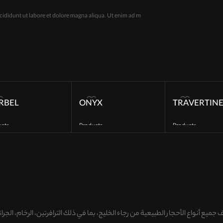
cididunt ut labore et dolore magna aliqua. Ut enim ad m
RBEL
ONYX
TRAVERTIN
ucts
Products
Products
EAD MORE
READ MORE
READ MORE
يف
جميع أنواع الأحجار الطبيعية من رجاء الخليج، بما في ذلك الترافرتين، الرخام، الجر