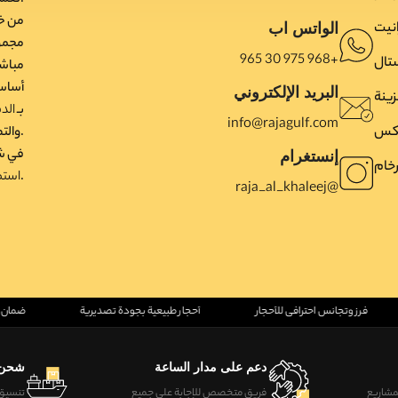
لعملائنا في جميع أنحاء العالم.
من خ
نیت
الواتس اب
مجموع
965 30 975 968+
تال
مباشر
أساسي
البريد الإلكتروني
زینة
بـ
الد
info@rajagulf.com
یکس
والتصدير.
في شر
إنستغرام
خام
.
استمر
raja_al_khaleej@
فرز وتجانس احترافي للأحجار
أحجار طبيعية بجودة تصديرية
ضمان
دعم على مدار الساعة
شحن 
مشاريع
فريق متخصص للإجابة على جميع
تنسيق