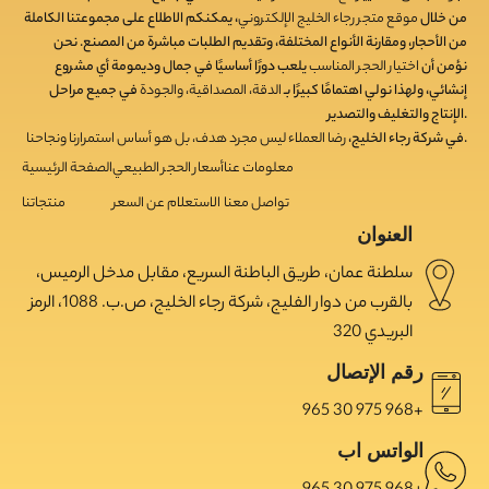
من خلال
موقع متجر رجاء الخليج الإلكتروني
، يمكنكم الاطلاع على مجموعتنا الكاملة
من الأحجار، ومقارنة الأنواع المختلفة، وتقديم الطلبات مباشرة من المصنع. نحن
نؤمن أن
اختيار الحجر المناسب
يلعب دورًا أساسيًا في جمال وديمومة أي مشروع
إنشائي، ولهذا نولي اهتمامًا كبيرًا بـ
الدقة، المصداقية، والجودة
في جميع مراحل
الإنتاج والتغليف والتصدير.
.
في شركة رجاء الخليج،
رضا العملاء ليس مجرد هدف، بل هو أساس استمرارنا ونجاحنا
معلومات عنا
أسعار الحجر الطبيعي
الصفحة الرئيسية
تواصل معنا
الاستعلام عن السعر
منتجاتنا
العنوان
سلطنة عمان، طريق الباطنة السريع، مقابل مدخل الرميس،
بالقرب من دوار الفليج، شركة رجاء الخليج، ص.ب. 1088، الرمز
البريدي 320
رقم الإتصال
965 30 975 968+
الواتس اب