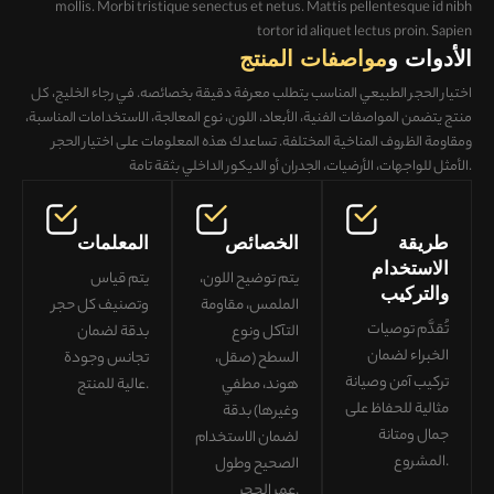
mollis. Morbi tristique senectus et netus. Mattis pellentesque id nibh
tortor id aliquet lectus proin. Sapien
الأدوات و
مواصفات المنتج
اختيار الحجر الطبيعي المناسب يتطلب معرفة دقيقة بخصائصه. في رجاء الخليج، كل
منتج يتضمن
المواصفات الفنية، الأبعاد، اللون، نوع المعالجة، الاستخدامات المناسبة،
ومقاومة الظروف المناخية المختلفة
. تساعدك هذه المعلومات على
اختيار الحجر
بثقة تامة.
الأمثل للواجهات، الأرضيات، الجدران أو الديكور الداخلي
طريقة
الخصائص
المعلمات
الاستخدام
يتم توضيح اللون،
يتم قياس
والتركيب
الملمس، مقاومة
وتصنيف كل حجر
تُقدَّم توصيات
التآكل ونوع
بدقة لضمان
الخبراء لضمان
السطح (صقل،
تجانس وجودة
تركيب آمن وصيانة
هوند، مطفي
.
عالية للمنتج
مثالية
للحفاظ على
وغيرها) بدقة
جمال ومتانة
لضمان
الاستخدام
المشروع.
الصحيح وطول
.
عمر الحجر