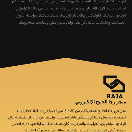
لم يكن اختيار الحجر المناسب لمشروعك أسهل من قبل. في هذا القسم، تم
تصنيف
جميع أنواع الأحجار الطبيعية من رجاء الخليج، بما في ذلك الترافرتين،
الرخام، الجرانيت، الأونيكس والأحجار الزخرفية
، بحيث يمكنك
مراجعة الألوان،
.
التصاميم والاستخدامات لكل فئة، واتخاذ قرار ذكي ومناسب لمشروعك
متجر رجا الخليج الإلكتروني
نحن في
رجاء الخليج
نفتخر بأكثر من
30
عامًا من الخبرة في صناعة أحجار البناء
الطبيعية
، ونعمل كـ
منتِج ومصدّر مباشر لمجموعة واسعة من الأحجار الطبيعية
مثل
الرخام، الترافرتين، الجرانيت، والمرمريت. كان هدفنا منذ البداية هو
تقديم أفضل
لعملائنا في جميع أنحاء العالم.
جودة بأعلى المعايير مع خدمات احترافية