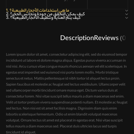
1. ما هي استخدامات الأحجار الطبيعية؟
2. كيف يمكن التحقق من جودة وتجانس الحجر؟
3. كيف يتم العناية وتنظيف الأحجار الطبيعية؟
Description
Reviews (0)
Lorem ipsum dolor sit amet, consectetur adipiscing elit, sed do eiusmod tempor
incididunt ut labore et dolore magna aliqua. Egestas purus viverra accumsan in
nisl nisi. Arcu cursus vitae congue mauris rhoncus aenean vel elit scelerisque. In
egestas erat imperdiet sed euismod nisi porta lorem mollis. Morbi tristique
senectus et netus. Mattis pellentesque id nibh tortor id aliquet lectus proin.
Sapien faucibus et molestie ac feugiat sed lectus vestibulum. Ullamcorper velit
sed ullamcorper morbi tincidunt ornare massa eget. Dictum varius duis at
consectetur lorem. Nisi vitae suscipit tellus mauris a diam maecenas sed enim.
Velit ut tortor pretium viverra suspendisse potenti nullam. Et molestie ac feugiat
sed lectus. Non nisi est sit amet facilisis magna. Dignissim diam quis enim
lobortis scelerisque fermentum. Odio ut enim blandit volutpat maecenas
volutpat. Ornare lectus sit amet est placerat in egestas erat. Nisi vitae suscipit
tellus mauris a diam maecenas sed. Placerat duis ultricies lacus sed turpis
tincidunt id aliquet.