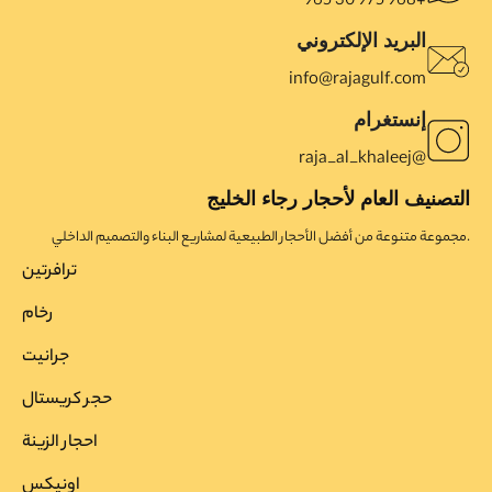
965 30 975 968+
البريد الإلكتروني
info@rajagulf.com
إنستغرام
raja_al_khaleej@
التصنيف العام لأحجار رجاء الخليج
مجموعة متنوعة من أفضل الأحجار الطبيعية لمشاريع البناء والتصميم الداخلي.
ترافرتین
رخام
جرانیت
حجر کریستال
احجار الزینة
اونیکس